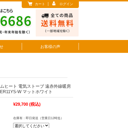
カート
ログイン
せ
お客様の声
ラムヒート 電気ストーブ 遠赤外線暖房
ER11YS-W マットホワイト
¥29,700
(税込)
在庫有：即日発送（営業日12時迄）