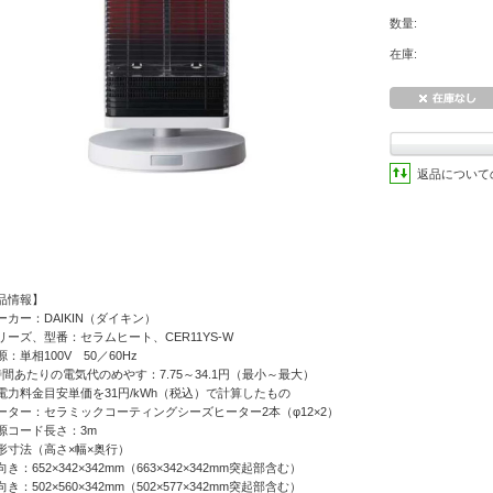
数量:
在庫:
返品について
品情報】
ーカー：DAIKIN（ダイキン）
リーズ、型番：セラムヒート、CER11YS-W
：単相100V 50／60Hz
時間あたりの電気代のめやす：7.75～34.1円（最小～最大）
力料金目安単価を31円/kWh（税込）で計算したもの
ーター：セラミックコーティングシーズヒーター2本（φ12×2）
源コード長さ：3m
形寸法（高さ×幅×奥行）
：652×342×342mm（663×342×342mm突起部含む）
：502×560×342mm（502×577×342mm突起部含む）