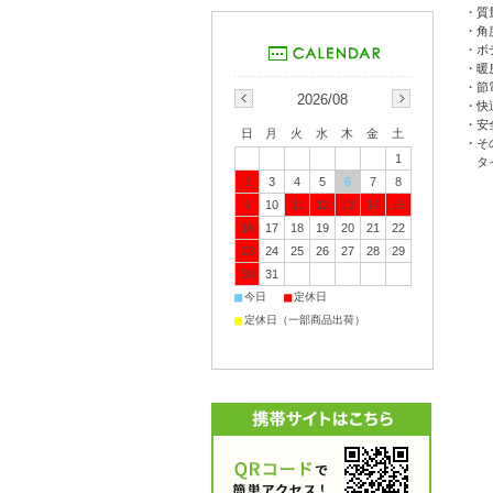
・質
・角
・ボ
・暖
・節
2026/08
・快
・安
日
月
火
水
木
金
土
・そ
1
タイ
2
3
4
5
6
7
8
9
10
11
12
13
14
15
16
17
18
19
20
21
22
23
24
25
26
27
28
29
30
31
■
■
今日
定休日
■
定休日（一部商品出荷）