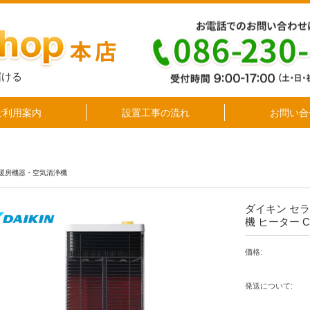
届ける
ご利用案内
設置工事の流れ
お問い合
暖房機器・空気清浄機
ダイキン セ
機 ヒーター C
価格:
発送について: