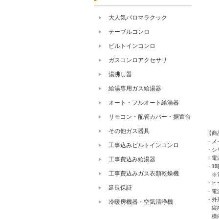
大人気パロマラクック
テーブルコンロ
ビルトインコンロ
ガスコンロアクセサリ
湯沸し器
給湯専用ガス給湯器
オート・フルオート給湯器
リモコン・配管カバー・据置台
その他ガス器具
【商
・メ
工事込みビルトインコンロ
・シ
・電源
工事費込み給湯器
・1
工事費込みガス衣類乾燥機
※電
・ヒ
延長保証
・電
・外
冷暖房機器・空気清浄機
縦向き
横向き