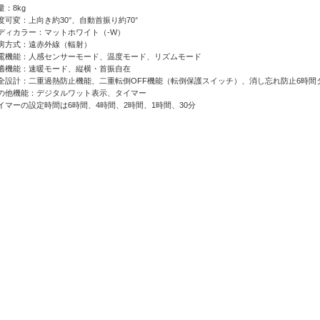
量：8kg
度可変：上向き約30°、自動首振り約70°
ディカラー：マットホワイト（-W）
房方式：遠赤外線（輻射）
電機能：人感センサーモード、温度モード、リズムモード
適機能：速暖モード、縦横・首振自在
全設計：二重過熱防止機能、二重転倒OFF機能（転倒保護スイッチ）、消し忘れ防止6時間
の他機能：デジタルワット表示、タイマー
マーの設定時間は6時間、4時間、2時間、1時間、30分