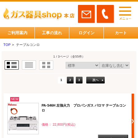
ご利用案内
工事の流れ
ログイン
カート
TOP
>
テーブルコンロ
1 / 3ページ
（全55件）
1
2
3
次へ
NEW
PA-S46H 左強火力 プロパンガス パロマ テーブルコン
ロ
価格： 22,800円(税込)