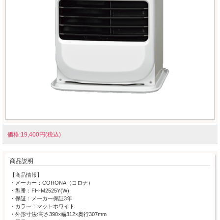
価格:19,400円(税込)
商品説明
【商品情報】
・メーカー：CORONA（コロナ）
・型番：FH-M2525Y(W)
・保証：メーカー保証3年
・カラー：マットホワイト
・外形寸法:高さ390×幅312×奥行307mm