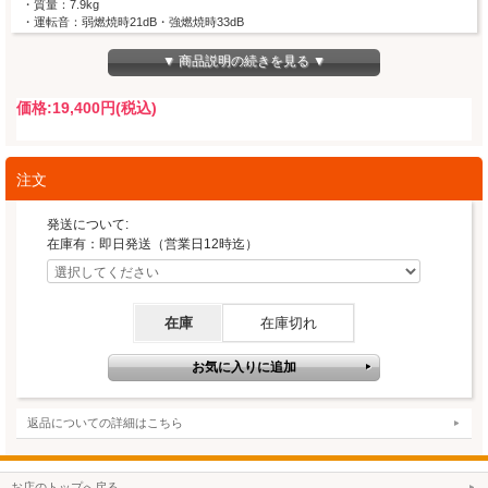
・質量：7.9kg
・運転音：弱燃焼時21dB・強燃焼時33dB
・タンク容量：3.6L
・暖房目安：木造7畳まで、コンクリート（集合）9畳まで
▼ 商品説明の続きを見る ▼
・性能一例
通常点火55秒、秒速点火7秒、入・延長・切タイマー、セーブモード、クリーン消
価格:
19,400円
(税込)
火
灯油切れカウントダウン表示、給油時自動消火、運転モード保持機能、静音設計、
チャイルドロック
高地切換、耐震自動消火装置、不完全燃焼防止装置
注文
発送について:
在庫有：即日発送（営業日12時迄）
在庫
在庫切れ
返品についての詳細はこちら
お店のトップへ戻る