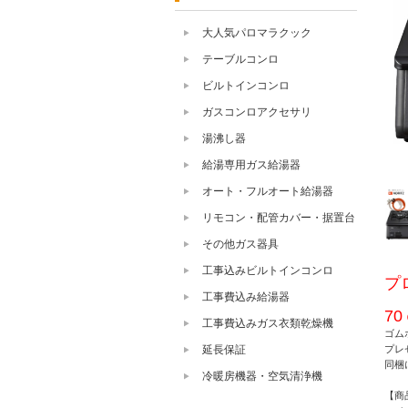
大人気パロマラクック
テーブルコンロ
ビルトインコンロ
ガスコンロアクセサリ
湯沸し器
給湯専用ガス給湯器
オート・フルオート給湯器
リモコン・配管カバー・据置台
その他ガス器具
工事込みビルトインコンロ
プ
工事費込み給湯器
7
工事費込みガス衣類乾燥機
ゴム
延長保証
プレ
同梱
冷暖房機器・空気清浄機
【商