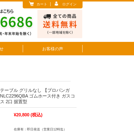
カート
ログイン
せ
お客様の声
ステーブル グリルなし 【プロパンガ
NLC2296QBA ゴムホース付き ガスコ
ス 2口 据置型
¥20,800
(税込)
在庫有：即日発送（営業日12時迄）