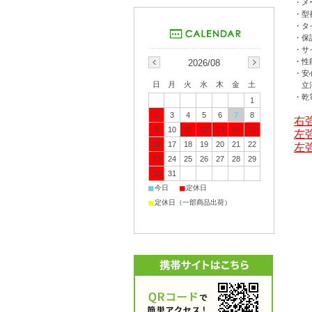
・メー
・型番
・タ
・保
・サイ
・性
2026/08
・安
日
月
火
水
木
金
土
立消
・乾
1
2
3
4
5
6
7
8
右
9
10
11
12
13
14
15
左
16
17
18
19
20
21
22
左
23
24
25
26
27
28
29
30
31
■
■
今日
定休日
■
定休日（一部商品出荷）