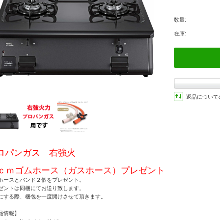
数量:
在庫:
返品について
ロパンガス 右強火
0ｃｍゴムホース（ガスホース）プレゼント
ホースとバンド２個をプレゼント。
ゼントは同梱にてお送り致します。
にする際、梱包を一度開けさせて頂きます。
品情報】