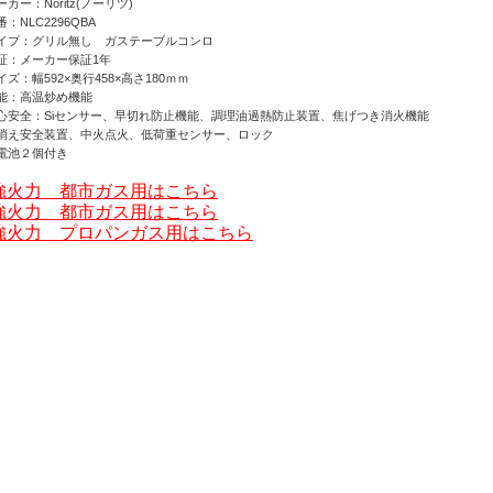
カー：Noritz(ノーリツ)
：NLC2296QBA
イプ：グリル無し ガステーブルコンロ
証：メーカー保証1年
ズ：幅592×奥行458×高さ180ｍｍ
能：高温炒め機能
心安全：Siセンサー、早切れ防止機能、調理油過熱防止装置、焦げつき消火機能
え安全装置、中火点火、低荷重センサー、ロック
電池２個付き
強火力 都市ガス用はこちら
強火力 都市ガス用はこちら
強火力 プロパンガス用はこちら