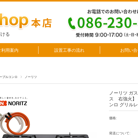
届ける
ご利用案内
設置工事の流れ
お問い合
ーブルコンロ
ノーリツ
ノーリツ ガ
ス 右強火】 
ンロ グリルレ
価格:
発送について: