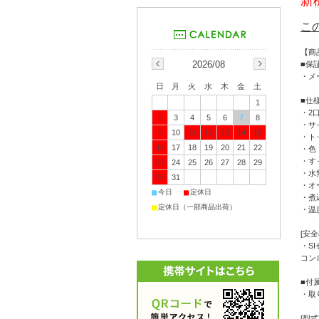
新
こ
【商
2026/08
■保
・メ
日
月
火
水
木
金
土
■仕
1
・2
2
3
4
5
6
7
8
・サ
9
10
11
12
13
14
15
・ト
16
17
18
19
20
21
22
・色
・す
23
24
25
26
27
28
29
・水
30
31
・オ
■
■
今日
定休日
・煮
■
定休日（一部商品出荷）
・温
[安全
・S
コン
■付
・取
[型式