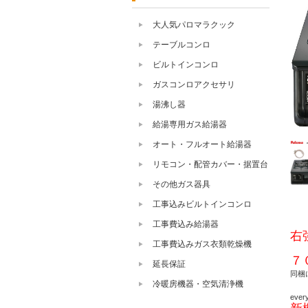
大人気パロマラクック
テーブルコンロ
ビルトインコンロ
ガスコンロアクセサリ
湯沸し器
給湯専用ガス給湯器
オート・フルオート給湯器
リモコン・配管カバー・据置台
その他ガス器具
工事込みビルトインコンロ
工事費込み給湯器
右
工事費込みガス衣類乾燥機
７
延長保証
同梱
冷暖房機器・空気清浄機
eve