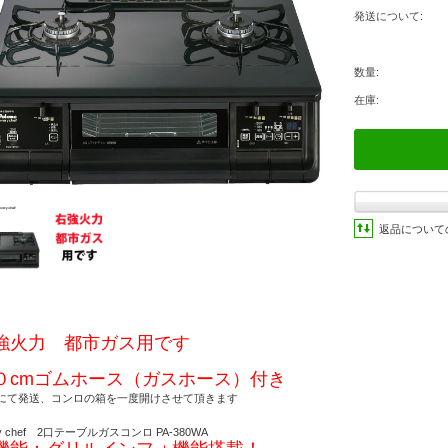
発送について:
数量:
在庫:
返品について
強火力 都市ガス用です
０cmゴムホース（ガスホース）付き
にて発送、コンロの箱を一度開けさせて頂きます
ry chef 2口テーブルガスコンロ PA-380WA