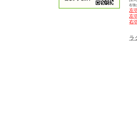
右強火
左
左
右
ラ