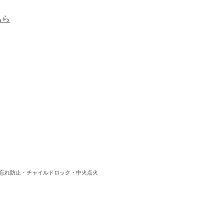
ちら
し忘れ防止・チャイルドロック・中火点火