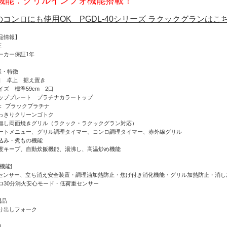
機能：グリルインフォ機能搭載！
のコンロにも使用OK PGDL-40シリーズ ラクックグランはこ
品情報】
証
ーカー保証1年
様・特徴
口 卓上 据え置き
イズ 標準59cm 2口
ッププレート プラチナカラートップ
： ブラックプラチナ
っきりクリーンゴトク
無し両面焼きグリル（ラクック・ラクックグラン対応）
ートメニュー、グリル調理タイマー、コンロ調理タイマー、赤外線グリル
込み・煮もの機能
度キープ、自動炊飯機能、湯沸し、高温炒め機能
機能]
Iセンサー、立ち消え安全装置・調理油加熱防止・焦げ付き消化機能・グリル加熱防止・消
ロ30分消火安心モード・低荷重センサー
属品
り出しフォーク
]