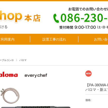
届ける
ご利用案内
設置工事の流れ
お問い合
ーブルコンロ
パロマ
【PA-380W
パロマ・新エ
価格: