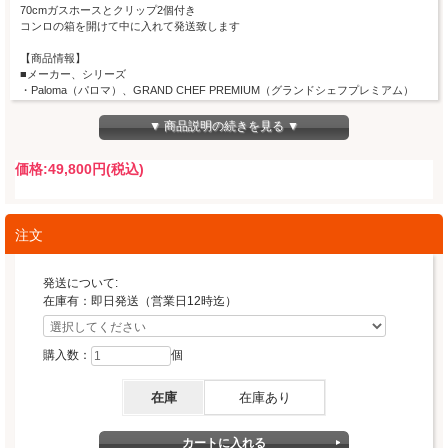
70cmガスホースとクリップ2個付き
コンロの箱を開けて中に入れて発送致します
【商品情報】
■メーカー、シリーズ
・Paloma（パロマ）、GRAND CHEF PREMIUM（グランドシェフプレミアム）
■型番
▼ 商品説明の続きを見る ▼
PA-F99WCD-L：左強火力
価格:
49,800円
(税込)
■ガスの種類
・プロパンガス用
■保証
注文
・メーカー保証1年
■仕様
・サイズ 幅595×奥行496×高さ183mm
発送について:
・トッププレート素材 ハイパーガラスコートトップ
在庫有：即日発送（営業日12時迄）
・カラー トップ：クリアパールブラック、フェイス：リッチブロンズ×ブラック
・ラクックグラン同梱（ブラック）
・グリル 水無し両面焼き 遠赤外線グリル ワイドグリル※ラクックグラン使用
購入数：
個
可能
・高温炒め機能、コンロ調理タイマー、温度キープ機能、炊飯/おかゆ、煮込み機
能
在庫
在庫あり
湯沸かし機能、グリル調理タイマー、オートメニュー、ラクックグランオートメ
ニュー（魚焼きのみ対応）