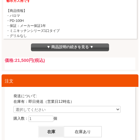
都市ガス用です
【商品情報】
・パロマ
・PD-100H
・保証：メーカー保証1年
・ミニキッチンシリーズ1口タイプ
・グリルなし
・32ｃｍ
・ボルト固定タイプ
▼ 商品説明の続きを見る ▼
・対応天板開口部形状穴は本体スペーサー位置の変更により
Aタイプ,Bタイプ,Cタイプそれぞれに対応可能
価格:
21,500円
(税込)
※スライド画像2枚目参照
・付属品：単２形アルカリ乾電池 1.5V×2 個
・安心安全機能
立ち消え安全装置、調理油過熱防止装置、消し忘れ機能、焦げ付き消火機能
注文
調理油過熱防止機能、操作つまみ戻し忘れお知らせ機能、自動保持点火
プロパンガス用はこちら
発送について:
在庫有：即日発送（営業日12時迄）
購入数：
個
在庫
在庫あり