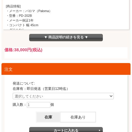
[商品情報]
・メーカー：パロマ（Paloma）
・型番：PD-202B
・メーカー保証1年
・コンパクト 幅 45cm
・グリルなし
・ニュートラルグレー
▼ 商品説明の続きを見る ▼
・とろ火ガイド機能
・すっきりクリーンゴトク
・さらに安心モード
価格:
38,000円
(税込)
・高温炒め機能
・調理油過熱防止装置
取り替え、新規取付に関して資格が必要になります
注文
都市ガス用はこちら
発送について:
在庫有：即日発送（営業日12時迄）
購入数：
個
在庫
在庫あり