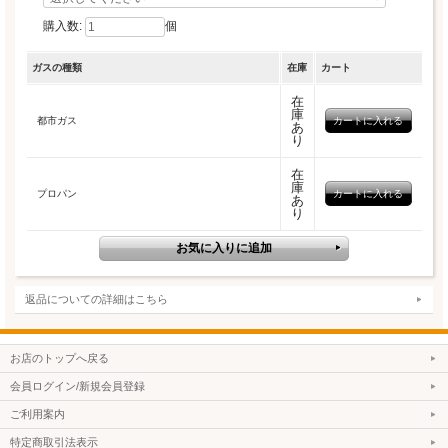
煮込み機能、湯沸かし機能、グリル調理タイマーオートメニュー、ラクックグラン
オートメニュー
購入数:
個
ビルトインコンロ基本工事費込み
ガスの種類
在庫
カート
在
庫
都市ガス
あ
り
在
庫
プロパン
あ
り
返品についての詳細はこちら
お店のトップへ戻る
会員ログイン/新規会員登録
ご利用案内
特定商取引法表示