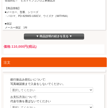
全国対応！ ビルトインコンロ工事費込み
【商品情報】
■メーカー、型番、シリーズ
・パロマ、PD-829WS-U60CV、ウイズナ（WITHNA）
■保証
メーカー保証 1年
■ガスの種類
▼ 商品説明の続きを見る ▼
都市ガス・プロパンガス
ご注文時にご選択お願いいたします
価格:
110,000円
(税込)
■天板
60cm、ハイパーガラスコートトップ、ティアラシルバー
ヒートカットトップ
注文
■グリル
水無し両面焼き、ラクック及びラクックグラン使用可能
※ラクックグラン（PGDL-50BM）をプレゼント中
銀行振込み前払いについて:
■性能一例
写真確認後まで入金をしないでください。
感震停止機能
レンジフード連動、オーブン接続不可
Siセンサー、調理油過熱防止装置、立消え安全装置、焦げつき消火機能
お支払方法について:
コンログリル消し忘れ消火機能、ロック、低荷重温度差センサー
高温炒め機能、コンロ調理タイマー（左・右・後・グリル）、温度キープ機能、炊
代金引換を選ばないでください
込み・炊飯・おかゆ