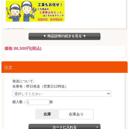
【商品情報】
■メーカー、型番、シリーズ
▼ 商品説明の続きを見る ▼
・パロマ、PD-829WS-U60GH ウィズナ（WITHNA）
価格:
86,500円
(税込)
■保証
メーカー保証 1年
■ガスの種類
プロパンガス
注文
■天板
60cm、クリアガラストップ、シャインシルバー
発送について:
在庫有：即日発送（営業日12時迄）
■グリル
水無し両面焼き、ラクック及びラクックグラン使用可能
※ラクック及びラクックグランは付属しておりません。
購入数：
個
■性能一例
感震停止機能
在庫
在庫あり
レンジフード連動、オーブン接続不可
Siセンサー、調理油過熱防止装置、立消え安全装置、焦げつき消火機能
コンログリル消し忘れ消火機能、ロック、低荷重温度差センサー