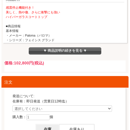
感震停止機能付き！
美しく、熱や傷、さらに衝撃にも強い
ハイパーガラスコートトップ
■商品情報
基本情報
・メーカー：Paloma（パロマ）
・シリーズ：フェイシス グランド
・型番：PD-893WS-U60CV
・天板横幅：60ｃｍ
▼ 商品説明の続きを見る ▼
・天板素材・カラー：ハイパーガラスコートトップ、ティアラシルバー
・グリル：水なし両面焼きグリル、ラクックグラン、グランポット使用可能（ラク
価格:
102,800円
(税込)
ックグラン同梱）
・ガスの種類：都市ガス
・保証：メーカー保証1年
・オーブン接続非対応
注文
性能一例
・ヒートカットトップ、ひろびろ×すっきりトップ、らくグリル
・自動調理ガイド機能（アプリ）、高温炒め機能、コンロ調理タイマー、温度キー
発送について:
プ機能
在庫有：即日発送（営業日12時迄）
炊込み・炊飯・おかゆ機能、煮込み機能、湯沸かし機能
・遠赤外線グリル、グリル調理タイマー、ラクックグランオートメニュー（魚・
肉・ケーキ・あたためトースト）
購入数：
個
安心安全
・調理油過熱防止装置、立ち消え安全装置、焦げ付き消火機能
在庫
在庫あり