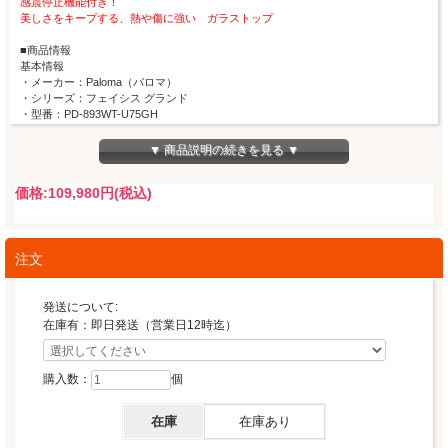
感震停止機能付き！
美しさをキープする、熱や傷に強い ガラストップ
■商品情報
基本情報
・メーカー：Paloma（パロマ）
・シリーズ：フェイシス グランド
・型番：PD-893WT-U75GH
・天板横幅：75ｃｍ
・天板素材・カラー：クリアガラストップ、シャインシルバー
▼ 商品説明の続きを見る ▼
・ゴトク：ステンレスゴトク
・グリル：水なし両面焼きグリル、ラクックグラン、グランポット使用可能（ラク
価格:
109,980円
(税込)
ックグラン同梱）
・ガスの種類：都市ガス
・保証：メーカー保証1年
・オーブン接続非対応
注文
性能一例
・ヒートカットトップ、ひろびろ×すっきりトップ、らくグリル
・自動調理ガイド機能（アプリ）、高温炒め機能、コンロ調理タイマー、温度キー
発送について:
プ機能
在庫有：即日発送（営業日12時迄）
炊込み・炊飯・おかゆ機能、煮込み機能、湯沸かし機能
・遠赤外線グリル、グリル調理タイマー、ラクックグランオートメニュー（魚・
肉・ケーキ・あたためトースト）
購入数：
個
安心安全
・調理油過熱防止装置、立ち消え安全装置、焦げ付き消火機能
在庫
在庫あり
・コンロ・グリル消し忘れ消火機能、コンロ30分消化安心モード