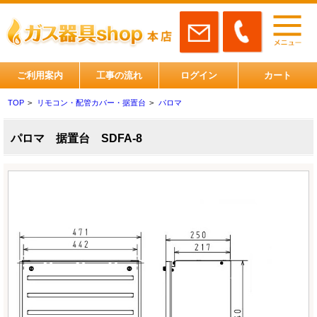
ご利用案内
工事の流れ
ログイン
カート
TOP
>
リモコン・配管カバー・据置台
>
パロマ
パロマ 据置台 SDFA-8