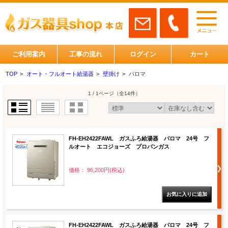
ご利用案内
工事の流れ
ログイン
カート
TOP
>
オート・フルオート給湯器
>
壁掛け
>
パロマ
1 / 1ページ
（全14件）
FH-EH2422FAWL ガスふろ給湯器 パロマ 24号 フ
ルオート エコジョーズ プロパンガス
価格： 96,200円(税込)
FH-EH2422FAWL ガスふろ給湯器 パロマ 24号 フ